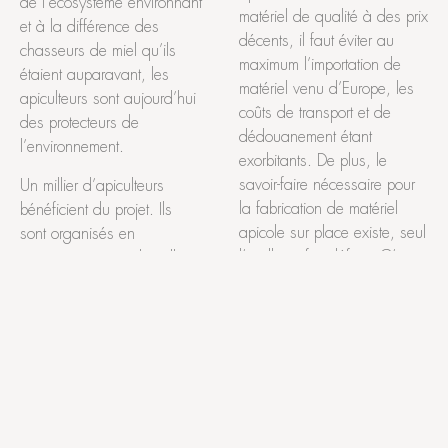
de l’écosystème environnant
matériel de qualité à des prix
et à la différence des
décents, il faut éviter au
chasseurs de miel qu’ils
maximum l’importation de
étaient auparavant, les
matériel venu d’Europe, les
apiculteurs sont aujourd’hui
coûts de transport et de
des protecteurs de
dédouanement étant
l’environnement.
exorbitants. De plus, le
savoir-faire nécessaire pour
Un millier d’apiculteurs
la fabrication de matériel
bénéficient du projet. Ils
apicole sur place existe, seul
sont organisés en
l’outillage fait défaut. C’est
associations apicoles elles-
ainsi que le projet a prévu
mêmes regroupées en
de renforcer les ateliers de
coopératives. Les plus
couture, de menuiserie et de
chevronnés ont été engagés
petit matériel apicole.
pour assurer l’exécution du
projet, Prosper Bimangou a
Fiche projet synapic
été engagé comme
coopérant par Ulb-
Intéressé par