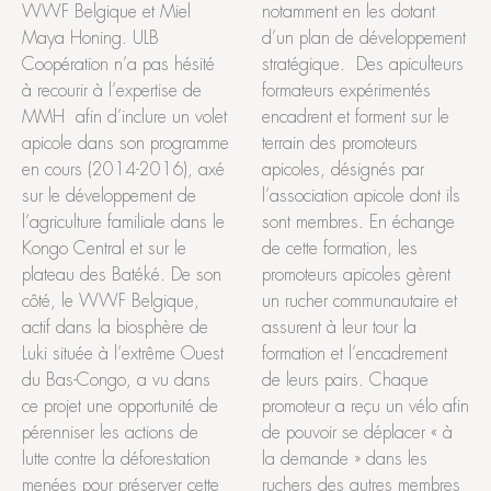
notamment en les dotant
WWF Belgique et Miel
d’un plan de développement
Maya Honing. ULB
stratégique. Des apiculteurs
Coopération n’a pas hésité
formateurs expérimentés
à recourir à l’expertise de
encadrent et forment sur le
MMH afin d’inclure un volet
terrain des promoteurs
apicole dans son programme
apicoles, désignés par
en cours (2014-2016), axé
l’association apicole dont ils
sur le développement de
sont membres. En échange
l’agriculture familiale dans le
de cette formation, les
Kongo Central et sur le
promoteurs apicoles gèrent
plateau des Batéké. De son
un rucher communautaire et
côté, le WWF Belgique,
assurent à leur tour la
actif dans la biosphère de
formation et l’encadrement
Luki située à l’extrême Ouest
de leurs pairs. Chaque
du Bas-Congo, a vu dans
promoteur a reçu un vélo afin
ce projet une opportunité de
de pouvoir se déplacer « à
pérenniser les actions de
la demande » dans les
lutte contre la déforestation
ruchers des autres membres
menées pour préserver cette