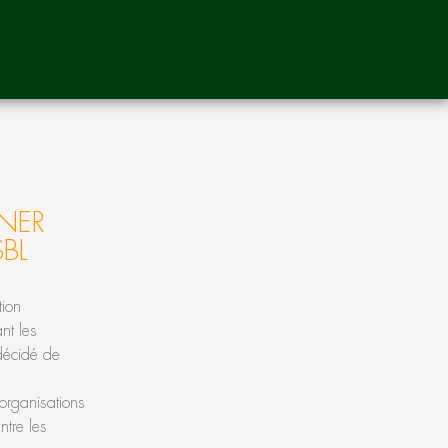
NER
BL
tion
nt les
 décidé de
organisations
ntre les