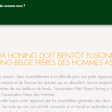
Qui sommes-nous ?
YA HONING DOIT BIENTÔT FUSION
ONG BELGE FRÈRES DES HOMMES AS
s raisons, liées essentiellement à la difficulté pour une petite organisa
mission et de financer les activités qui en découlent, tout en respecta
traintes de ses bailleurs de fonds, l’association Miel Maya Honing a
c l’association Frères des Hommes.
e cette fusion a été approuvé par les assemblées générales des deux 
 les mois qui ont suivi ont été consacrés à un travail en profondeur e