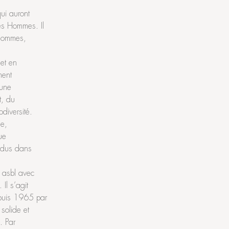
ui auront
es Hommes. Il
 Hommes,
et en
ment
 une
t, du
diversité.
e,
ue
endus dans
s asbl avec
Il s’agit
epuis 1965 par
 solide et
. Par