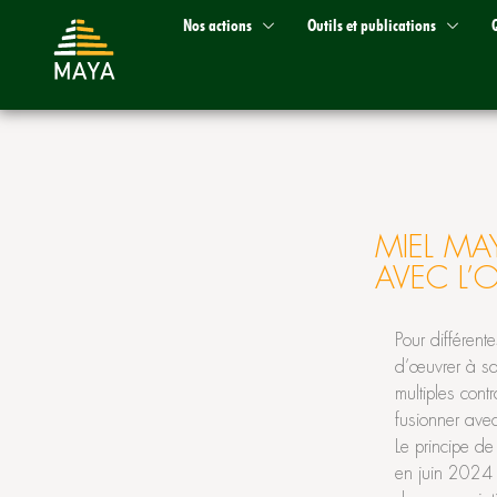
Nos actions
Outils et publications
MIEL MA
AVEC L’
Pour différente
d’œuvrer à sa 
multiples con
fusionner ave
Le principe d
en juin 2024 ;