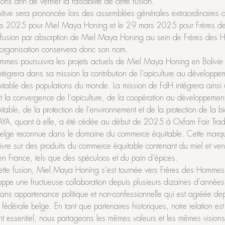
ns afin de vérifier la faisabilité de cette fusion.
nitive sera prononcée lors des assemblées générales extraordinaires q
ars 2025 pour Miel Maya Honing et le 29 mars 2025 pour Frères d
 fusion par absorption de Miel Maya Honing au sein de Frères des
e organisation conservera donc son nom.
mmes poursuivra les projets actuels de Miel Maya Honing en Bolivie 
tégrera dans sa mission la contribution de l’apiculture au développe
uitable des populations du monde. La mission de FdH intégrera ainsi
nt la convergence de l’apiculture, de la coopération au développemen
able, de la protection de l’environnement et de la protection de la bio
YA, quant à elle, a été cédée au début de 2025 à Oxfam Fair Trad
belge reconnue dans le domaine du commerce équitable. Cette marq
vivre sur des produits du commerce équitable contenant du miel et v
en France, tels que des spéculoos et du pain d’épices.
 cette fusion, Miel Maya Honing s’est tournée vers Frères des Homme
oppe une fructueuse collaboration depuis plusieurs dizaines d’années. 
s appartenance politique et non-confessionnelle qui est agréée d
 fédérale belge. En tant que partenaires historiques, notre relation est
nt essentiel, nous partageons les mêmes valeurs et les mêmes visions