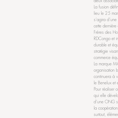
deux associatio
La fusion défi
lieu le 25 m
s’agira d’une
cette dernièr
Frères des Ho
RDCongo et in
durable et éq
stratégie visa
commerce équit
La marque MA
organisation 
continuera à 
le Benelux et 
Pour réaliser
qui elle dével
d’une ONG san
la coopération
surtout, éléme