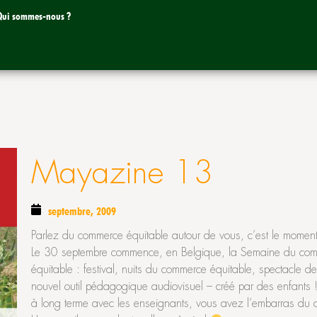
Qui sommes-nous ?
Mayazine 13
septembre, 2009
Parlez du commerce équitable autour de vous, c’est le moment
Le 30 septembre commence, en Belgique, la Semaine du co
équitable : festival, nuits du commerce équitable, spectacle de
nouvel outil pédagogique audiovisuel – créé par des enfants ! -
à long terme avec les enseignants, vous avez l’embarras du c